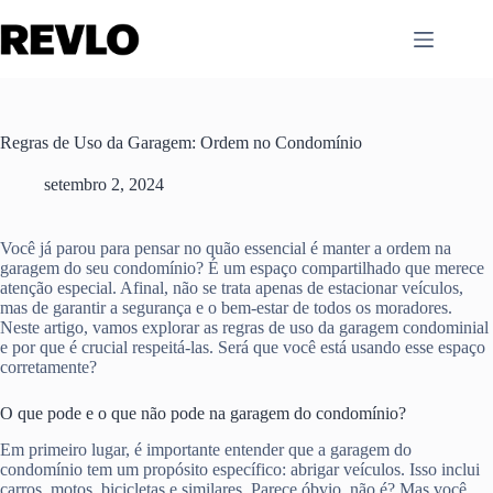
Pular
para
o
conteúdo
Regras de Uso da Garagem: Ordem no Condomínio
setembro 2, 2024
Você já parou para pensar no quão essencial é manter a ordem na
garagem do seu condomínio? É um espaço compartilhado que merece
atenção especial. Afinal, não se trata apenas de estacionar veículos,
mas de garantir a segurança e o bem-estar de todos os moradores.
Neste artigo, vamos explorar as regras de uso da garagem condominial
e por que é crucial respeitá-las. Será que você está usando esse espaço
corretamente?
O que pode e o que não pode na garagem do condomínio?
Em primeiro lugar, é importante entender que a garagem do
condomínio tem um propósito específico: abrigar veículos. Isso inclui
carros, motos, bicicletas e similares. Parece óbvio, não é? Mas você