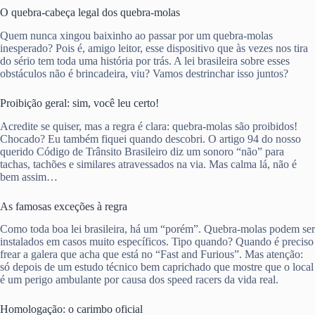
O quebra-cabeça legal dos quebra-molas
Quem nunca xingou baixinho ao passar por um quebra-molas
inesperado? Pois é, amigo leitor, esse dispositivo que às vezes nos tira
do sério tem toda uma história por trás. A lei brasileira sobre esses
obstáculos não é brincadeira, viu? Vamos destrinchar isso juntos?
Proibição geral: sim, você leu certo!
Acredite se quiser, mas a regra é clara: quebra-molas são proibidos!
Chocado? Eu também fiquei quando descobri. O artigo 94 do nosso
querido Código de Trânsito Brasileiro diz um sonoro “não” para
tachas, tachões e similares atravessados na via. Mas calma lá, não é
bem assim…
As famosas exceções à regra
Como toda boa lei brasileira, há um “porém”. Quebra-molas podem ser
instalados em casos muito específicos. Tipo quando? Quando é preciso
frear a galera que acha que está no “Fast and Furious”. Mas atenção:
só depois de um estudo técnico bem caprichado que mostre que o local
é um perigo ambulante por causa dos speed racers da vida real.
Homologação: o carimbo oficial