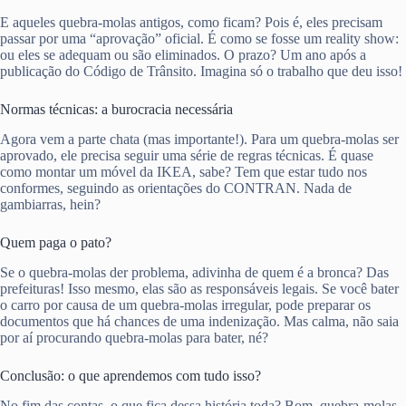
E aqueles quebra-molas antigos, como ficam? Pois é, eles precisam
passar por uma “aprovação” oficial. É como se fosse um reality show:
ou eles se adequam ou são eliminados. O prazo? Um ano após a
publicação do Código de Trânsito. Imagina só o trabalho que deu isso!
Normas técnicas: a burocracia necessária
Agora vem a parte chata (mas importante!). Para um quebra-molas ser
aprovado, ele precisa seguir uma série de regras técnicas. É quase
como montar um móvel da IKEA, sabe? Tem que estar tudo nos
conformes, seguindo as orientações do CONTRAN. Nada de
gambiarras, hein?
Quem paga o pato?
Se o quebra-molas der problema, adivinha de quem é a bronca? Das
prefeituras! Isso mesmo, elas são as responsáveis legais. Se você bater
o carro por causa de um quebra-molas irregular, pode preparar os
documentos que há chances de uma indenização. Mas calma, não saia
por aí procurando quebra-molas para bater, né?
Conclusão: o que aprendemos com tudo isso?
No fim das contas, o que fica dessa história toda? Bom, quebra-molas