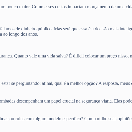
um pouco maior. Como esses custos impactam o orçamento de uma cidad
 falamos de dinheiro público. Mas será que essa é a decisão mais inte
va ao longo dos anos.
ança. Quanto vale uma vida salva? É difícil colocar um preço nisso, nã
 estar se perguntando: afinal, qual é a melhor opção? A resposta, meus 
 lombadas desempenham um papel crucial na segurança viária. Elas po
s boas ou ruins com algum modelo específico? Compartilhe suas opiniões