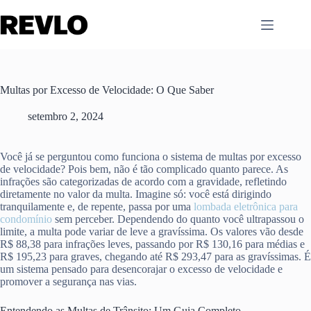
Pular
para
o
conteúdo
Multas por Excesso de Velocidade: O Que Saber
setembro 2, 2024
Você já se perguntou como funciona o sistema de multas por excesso
de velocidade? Pois bem, não é tão complicado quanto parece. As
infrações são categorizadas de acordo com a gravidade, refletindo
diretamente no valor da multa. Imagine só: você está dirigindo
tranquilamente e, de repente, passa por uma
lombada eletrônica para
condomínio
sem perceber. Dependendo do quanto você ultrapassou o
limite, a multa pode variar de leve a gravíssima. Os valores vão desde
R$ 88,38 para infrações leves, passando por R$ 130,16 para médias e
R$ 195,23 para graves, chegando até R$ 293,47 para as gravíssimas. É
um sistema pensado para desencorajar o excesso de velocidade e
promover a segurança nas vias.
Entendendo as Multas de Trânsito: Um Guia Completo