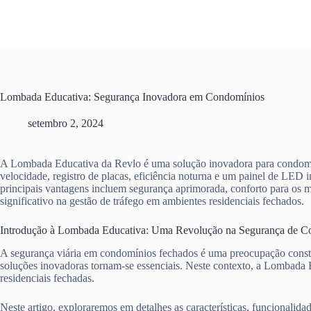
Pular
para
o
conteúdo
Lombada Educativa: Segurança Inovadora em Condomínios
setembro 2, 2024
A Lombada Educativa da Revlo é uma solução inovadora para condomínio
velocidade, registro de placas, eficiência noturna e um painel de LED 
principais vantagens incluem segurança aprimorada, conforto para os 
significativo na gestão de tráfego em ambientes residenciais fechados.
Introdução à Lombada Educativa: Uma Revolução na Segurança de C
A segurança viária em condomínios fechados é uma preocupação consta
soluções inovadoras tornam-se essenciais. Neste contexto, a Lombada E
residenciais fechadas.
Neste artigo, exploraremos em detalhes as características, funcionali