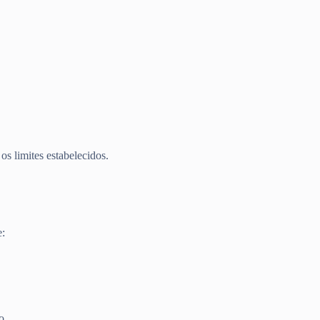
os limites estabelecidos.
e:
o.