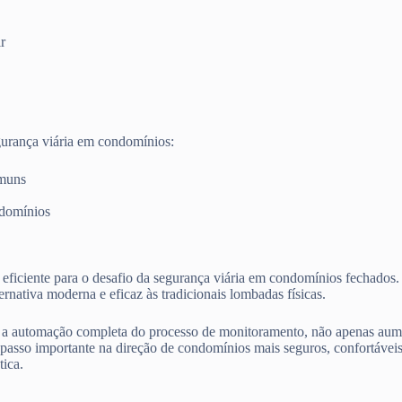
r
urança viária em condomínios:
omuns
ndomínios
iciente para o desafio da segurança viária em condomínios fechados.
ernativa moderna e eficaz às tradicionais lombadas físicas.
m a automação completa do processo de monitoramento, não apenas aum
 passo importante na direção de condomínios mais seguros, confortáv
tica.