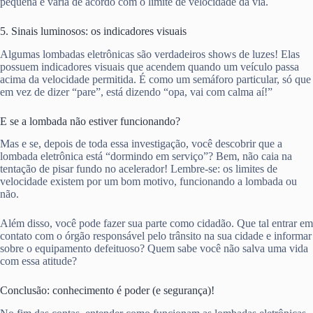
pequena e varia de acordo com o limite de velocidade da via.
5. Sinais luminosos: os indicadores visuais
Algumas lombadas eletrônicas são verdadeiros shows de luzes! Elas
possuem indicadores visuais que acendem quando um veículo passa
acima da velocidade permitida. É como um semáforo particular, só que
em vez de dizer “pare”, está dizendo “opa, vai com calma aí!”
E se a lombada não estiver funcionando?
Mas e se, depois de toda essa investigação, você descobrir que a
lombada eletrônica está “dormindo em serviço”? Bem, não caia na
tentação de pisar fundo no acelerador! Lembre-se: os limites de
velocidade existem por um bom motivo, funcionando a lombada ou
não.
Além disso, você pode fazer sua parte como cidadão. Que tal entrar em
contato com o órgão responsável pelo trânsito na sua cidade e informar
sobre o equipamento defeituoso? Quem sabe você não salva uma vida
com essa atitude?
Conclusão: conhecimento é poder (e segurança)!