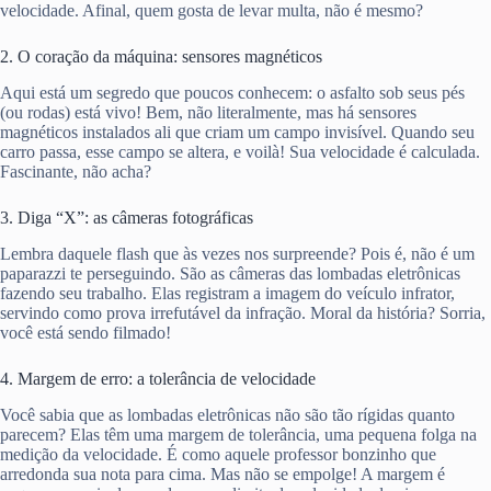
velocidade. Afinal, quem gosta de levar multa, não é mesmo?
2. O coração da máquina: sensores magnéticos
Aqui está um segredo que poucos conhecem: o asfalto sob seus pés
(ou rodas) está vivo! Bem, não literalmente, mas há sensores
magnéticos instalados ali que criam um campo invisível. Quando seu
carro passa, esse campo se altera, e voilà! Sua velocidade é calculada.
Fascinante, não acha?
3. Diga “X”: as câmeras fotográficas
Lembra daquele flash que às vezes nos surpreende? Pois é, não é um
paparazzi te perseguindo. São as câmeras das lombadas eletrônicas
fazendo seu trabalho. Elas registram a imagem do veículo infrator,
servindo como prova irrefutável da infração. Moral da história? Sorria,
você está sendo filmado!
4. Margem de erro: a tolerância de velocidade
Você sabia que as lombadas eletrônicas não são tão rígidas quanto
parecem? Elas têm uma margem de tolerância, uma pequena folga na
medição da velocidade. É como aquele professor bonzinho que
arredonda sua nota para cima. Mas não se empolge! A margem é