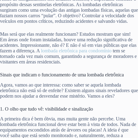
propósito dessas sentinelas eletrônicas. As lombadas eletrônicas
surgiram como uma evolução das antigas lombadas físicas, aquelas que
faziam nossos carros “pular”. O objetivo? Controlar a velocidade dos
veículos em pontos críticos, reduzindo acidentes e salvando vidas.
Mas será que elas realmente funcionam? Estudos mostram que sim!
Em áreas onde foram instaladas, houve uma redução significativa de
acidentes. Impressionante, não é? E não é só em vias públicas que elas
fazem a diferença. A
lombada eletrônica para condomínio
tem se
tornado cada vez mais comum, garantindo a segurança de moradores e
visitantes em áreas residenciais.
Sinais que indicam o funcionamento de uma lombada eletrônica
Agora, vamos ao que interessa: como saber se aquela lombada
eletrônica não está só de enfeite? Existem alguns sinais reveladores que
podem nos ajudar a desvendar esse mistério. Vamos a eles?
1. O olho que tudo vê: visibilidade e sinalização
A primeira dica é bem óbvia, mas muita gente não percebe. Uma
lombada eletrônica funcional deve estar bem à vista de todos. Nada de
equipamentos escondidos atrás de árvores ou placas! A ideia é que
você saiba que está sendo monitorado e, naturalmente, reduza a